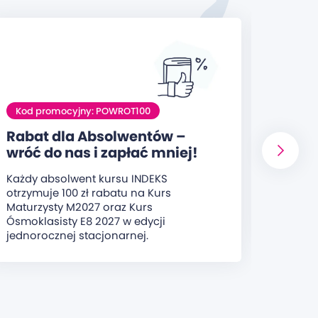
BEZPŁ
Lekcj
Zależy
byś mi
Kod promocyjny: POWROT100
zajęć
Rabat dla Absolwentów –
w Inde
wróć do nas i zapłać mniej!
decyzji
Każdy absolwent kursu INDEKS
* zapyt
otrzymuje 100 zł rabatu na Kurs
„lekcja
Maturzysty M2027 oraz Kurs
przez i
Ósmoklasisty E8 2027 w edycji
jednorocznej stacjonarnej.