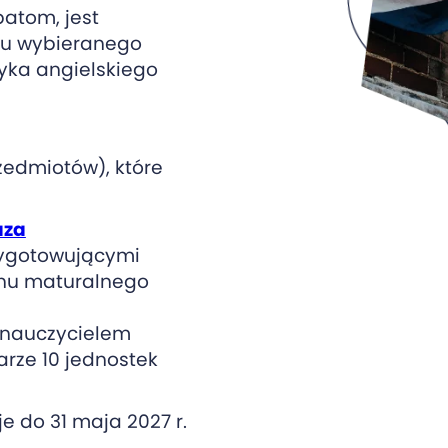
atom, jest
su wybieranego
zyka angielskiego
zedmiotów), które
aza
zygotowującymi
inu maturalnego
z nauczycielem
rze 10 jednostek
 do 31 maja 2027 r.