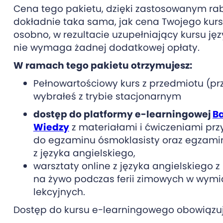
Cena tego pakietu, dzięki zastosowanym rab
dokładnie taka sama, jak cena Twojego kur
osobno, w rezultacie uzupełniający kursu ję
nie wymaga żadnej dodatkowej opłaty.
W ramach tego pakietu otrzymujesz:
Pełnowartościowy kurs z przedmiotu (pr
wybrałeś z trybie stacjonarnym
dostęp do platformy e-learningowej
B
Wiedzy
z materiałami i ćwiczeniami pr
do egzaminu ósmoklasisty oraz egzam
z języka angielskiego,
warsztaty online z języka angielskiego 
na żywo podczas ferii zimowych w wymia
lekcyjnych.
Dostęp do kursu e-learningowego obowiązuje