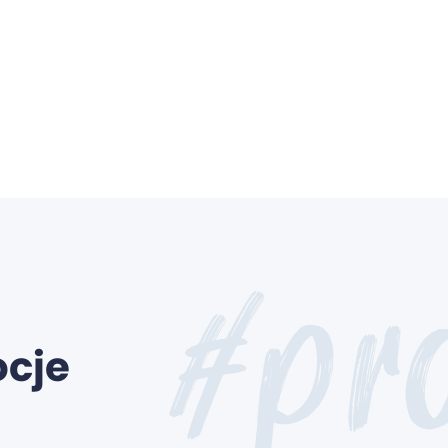
#pr
ocje