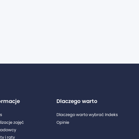
ormacje
Dlaczego warto
s
Dlaczego warto wybrać Indeks
lizacje zajęć
Opinie
ładowcy
y i raty