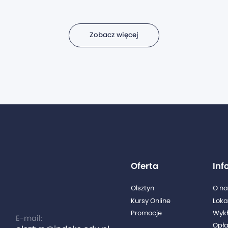
Zobacz więcej
Oferta
Inf
Olsztyn
O na
Kursy Online
Loka
Promocje
Wyk
E-mail:
Opłat