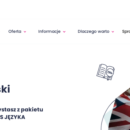
e
Oferta
Informacje
Dlaczego warto
Spr
ski
stasz z pakietu
S JĘZYKA