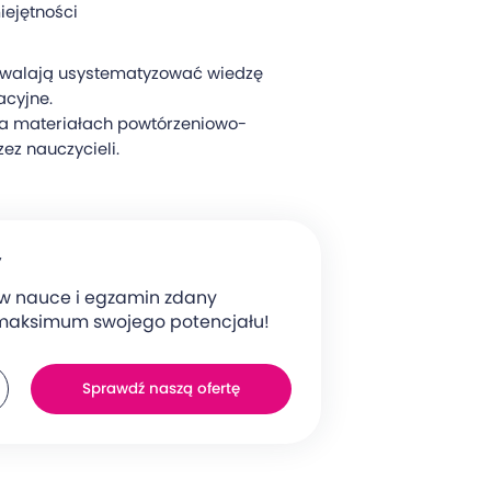
iejętności
pozwalają usystematyzować wiedzę
acyjne.
na materiałach powtórzeniowo-
ez nauczycieli.
y
w nauce i egzamin zdany
maksimum swojego potencjału!
Sprawdź naszą ofertę