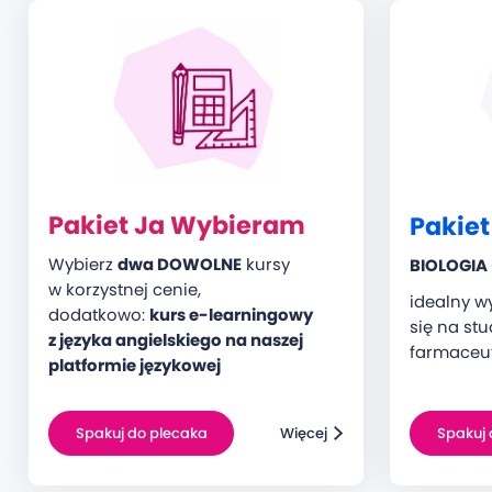
Pakiet Ja Wybieram
Pakie
Wybierz
dwa DOWOLNE
kursy
BIOLOGIA
w korzystnej cenie,
idealny w
dodatkowo:
kurs e-learningowy
się na st
z języka angielskiego na naszej
farmaceu
platformie językowej
Spakuj do plecaka
Więcej
Spakuj 