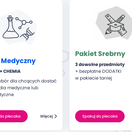
Pakiet Srebrny
t Medyczny
3 dowolne przedmioty
+ bezpłatne DODATKI
 + CHEMIA
w pakiecie taniej
ybór dla chcących dostać
udia medyczne lub
tyczne
do plecaka
Więcej
Spakuj do plecaka