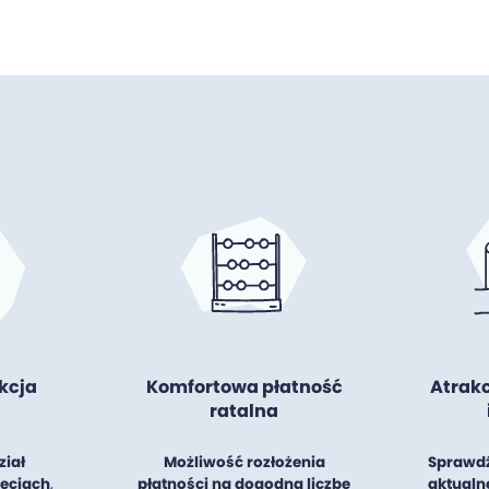
kcja
Komfortowa płatność
Atrak
ratalna
ział
Możliwość rozłożenia
Sprawdź
jęciach
,
płatności na dogodną liczbę
aktualne