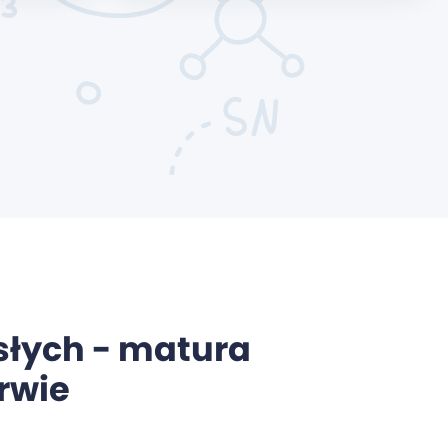
słych - matura
erwie