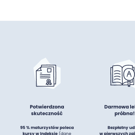
Potwierdzona
Darmowa le
skuteczność
próbna!
95 % maturzystów poleca
Bezpłatny ud
kursy w Indeksie
(dane
w pierwszych za