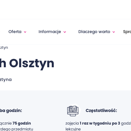
e
Oferta
Informacje
Dlaczego warto
Spr
ztyn
h Olsztyn
sztyna
zba godzin:
Częstotliwość:
łącznie
75
godzin
zajęcia
1 raz w tygodniu po 3
godz
ażdego przedmiotu
lekcyjne