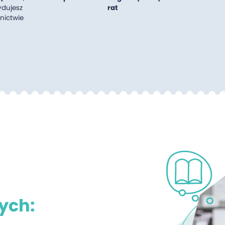
ydujesz
rat
nictwie
ych: