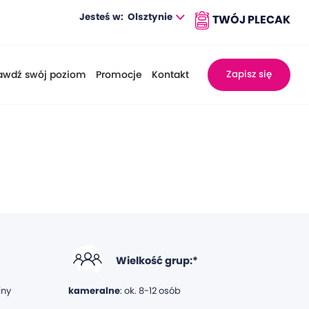
Jesteś w:
Olsztynie
awdź swój poziom
Promocje
Kontakt
Zapisz się
Wielkość grup:*
iny
kameralne
: ok. 8-12 osób